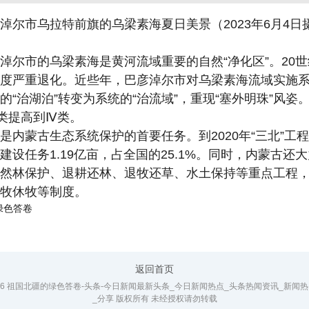
淖尔市乌拉特前旗的乌梁素海夏日美景（2023年6月4日
淖尔市的乌梁素海是黄河流域重要的自然“净化区”。20世
度严重退化。近些年，巴彦淖尔市对乌梁素海流域实施
的“治湖泊”转变为系统的“治流域”，重现“塞外明珠”风姿
类提高到Ⅳ类。
是内蒙古生态系统保护的首要任务。到2020年“三北”工
建设任务1.19亿亩，占全国的25.1%。同时，内蒙古还
然林保护、退耕还林、退牧还草、水土保持等重点工程
牧休牧等制度。
绿色答卷
返回首页
026 祖国北疆的绿色答卷-头条-今日新闻最新头条_今日新闻热点_头条热闻资讯_新闻
_分享 版权所有 未经授权请勿转载