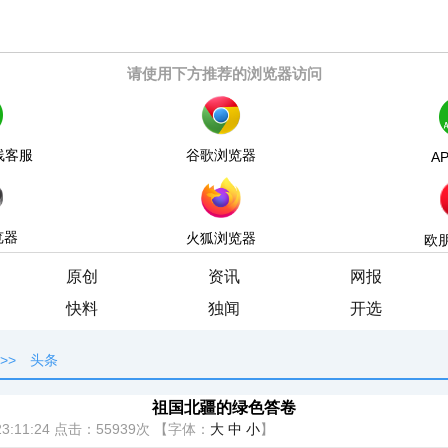
请使用下方推荐的浏览器访问
线客服
谷歌浏览器
A
览器
火狐浏览器
欧
原创
资讯
网报
快料
独闻
开选
>>
头条
祖国北疆的绿色答卷
3:11:24
点击：
55939次
【字体：
大
中
小
】