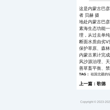
这是内蒙古巴彦
者 贝赫 摄
地处内蒙古巴彦
素海生态功能一
理，从过去单纯
断面水质由劣Ⅴ
保护草原、森林
内蒙古累计完成
风沙源治理、天
善草畜平衡、禁
TAG：
祖国北疆的
上一篇：
歌德
Copyright © 2023-
2