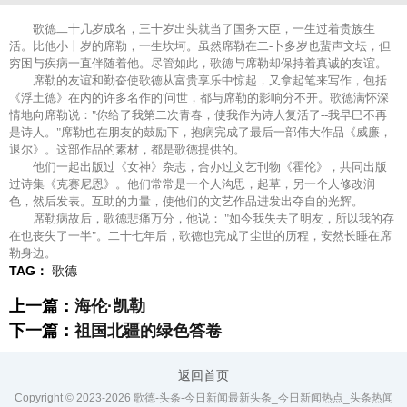
歌德二十几岁成名，三十岁出头就当了国务大臣，一生过着贵族生
活。比他小十岁的席勒，一生坎坷。虽然席勒在二-卜多岁也蜚声文坛，但
穷困与疾病一直伴随着他。尽管如此，歌德与席勒却保持着真诚的友谊。
席勒的友谊和勤奋使歌德从富贵享乐中惊起，又拿起笔来写作，包括
《浮土德》在内的许多名作的'问世，都与席勒的影响分不开。歌德满怀深
情地向席勒说："你给了我第二次青春，使我作为诗人复活了--我早巳不再
是诗人。"席勒也在朋友的鼓励下，抱病完成了最后一部伟大作品《威廉，
退尔》。这部作品的素材，都是歌德提供的。
他们一起出版过《女神》杂志，合办过文艺刊物《霍伦》，共同出版
过诗集《克赛尼恩》。他们常常是一个人沟思，起草，另一个人修改润
色，然后发表。互助的力量，使他们的文艺作品进发出夺自的光辉。
席勒病故后，歌德悲痛万分，他说： "如今我失去了明友，所以我的存
在也丧失了一半"。二十七年后，歌德也完成了尘世的历程，安然长睡在席
勒身边。
TAG：
歌德
上一篇：
海伦·凯勒
下一篇：
祖国北疆的绿色答卷
返回首页
Copyright © 2023-
2026 歌德-头条-今日新闻最新头条_今日新闻热点_头条热闻