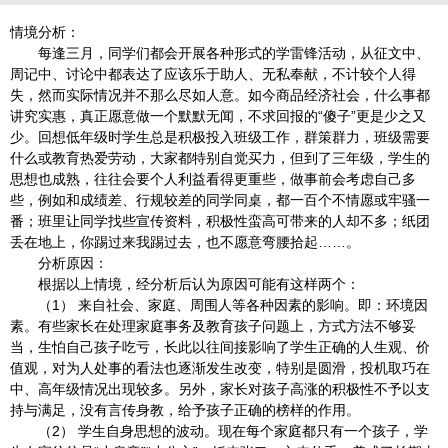
情境分析：
每逢三月，同学们都会开展各种形式的学雷锋活动，从征文中、
周记中、讨论中都表达了应该乐于助人、无私奉献，不计较个人得
失，然而实际情况并不那么尽如人意。如今商品经济社会，什么事都
讲究实惠，真正愿意做一个默默无闻，不求回报的“傻子”更是少之又
少。回想低年级时学生总是积极投入班级工作，群策群力，班级需要
什么或教育热爱劳动，大家都特别自觉买力，但到了三年级，学生的
思想也成熟，往往会要个人利益看得更重些，做事前会考虑自己多
些，例如和成绩差、行规较差的同学同桌，都一百个不情愿或牢骚一
番；班里让同学找些宣传资料，积极性蛮高可带来的人却不多；纸团
丢在地上，你踢过来我踢过去，也不愿意弯腰拾起……。
分析原因：
根据以上情境，经分析后认为原因可能有这样两个：
（1） 来自社会、家庭、周围人等各种因素的影响。即：环境因
素。有些家长在处理家庭事务及教育孩子问题上，方式方法不够妥
当，生怕自己孩子吃亏，长此以往间接影响了学生正确的人生观、价
值观，对为人处事的看法也逐渐发生改变，特别是圆滑，投机取巧在
中、高年级情况出现较多。另外，家长对孩子高涨的积极性不予以支
持与满足，没有言传身教，给予孩子正确的榜样的作用。
（2） 学生自身思想的波动。现在每个家庭都只有一个孩子，学