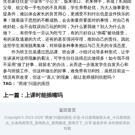
生在家往往是“小皇帝”“小公主”，饭来张口、衣来伸手，养成了长期由
父母、祖父母一手包办的不良局面，学生养尊处优，为大人做事要先
提条件，难以体会家长的良苦用心，更感受不到付出也是这件快乐的
事！随着孩子思想的不断成熟，会去衡量所要面对的事情，对自己有
啥好处，会不会耽误自己玩的时间，为什么要我做？别人为什么去
做？……有些学生一旦认为吃亏了，有的只好自认“倒霉”被动接受，
有的采取逃避的方式，还有的甚至强词夺理，推卸自己的责任。因此
这些学生渐渐脱离集体，对班级各种事务抱以与己无关的冷漠态度。
作为班主任虽通过思品课、班会课，小组讨论等多种形式，让学
生谈谈对这些现象的看法，可学生往往说得总比做得多！如今我不得
不采用“做了好事，就留名”的办法，从而进一步激发学生自发关心和
参与班级工作。但这样做出的好事，难免带有功利性，虽然目前这一
情况有所改变，但这一“喜人”的现象，能让老师感到欣慰吗？
TAG：
“两难”问题的困惑
上一篇：
上课时能插嘴吗
返回首页
Copyright © 2023-
2026 “两难”问题的困惑-开选-今日新闻最新头条_今日新闻热
点_头条热闻资讯_新闻热点_新闻频道_新闻天下_分享 版权所有 未经授权请勿
转载