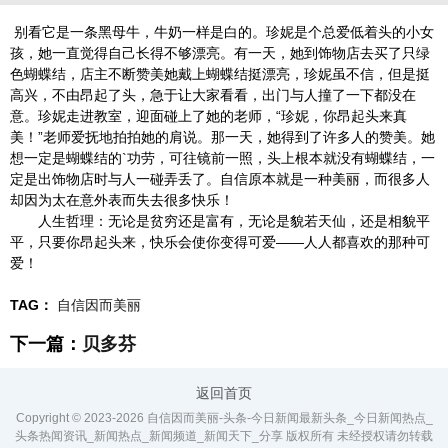
别看它是一条黑母牛，牛奶一样是白的。珍妮是个总爱低着头的小女
孩，她一直觉得自己长得不够漂亮。有一天，她到饰物店去买了只绿
色蝴蝶结，店主不断赞美她戴上蝴蝶结挺漂亮，珍妮虽不信，但是挺
高兴，不由昂起了头，急于让大家看看，出门与人撞了一下都没在
意。珍妮走进教室，迎面碰上了她的老师，“珍妮，你昂起头来真
美！”老师爱抚地拍拍她的肩说。那一天，她得到了许多人的赞美。她
想一定是蝴蝶结的`功劳，可往镜前一照，头上根本就没有蝴蝶结，一
定是出饰物店时与人一碰弄丢了。自信原本就是一种美丽，而很多人
却因为太在意外表而失去很多快乐！
人生哲理：无论是贫穷还是富有，无论是貌若天仙，还是相貌平
平，只要你昂起头来，快乐会使你变得可爱——人人都喜欢的那种可
爱！
TAG：
自信因而美丽
下一篇：
贝多芬
返回首页
Copyright © 2023-
2026 自信因而美丽-头条-今日新闻最新头条_今日新闻热点_
头条热闻资讯_新闻热点_新闻频道_新闻天下_分享 版权所有 未经授权请勿转载