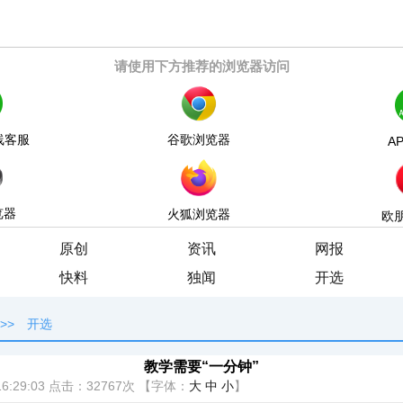
请使用下方推荐的浏览器访问
线客服
谷歌浏览器
A
览器
火狐浏览器
欧
原创
资讯
网报
快料
独闻
开选
>>
开选
教学需要“一分钟”
6:29:03
点击：
32767次
【字体：
大
中
小
】