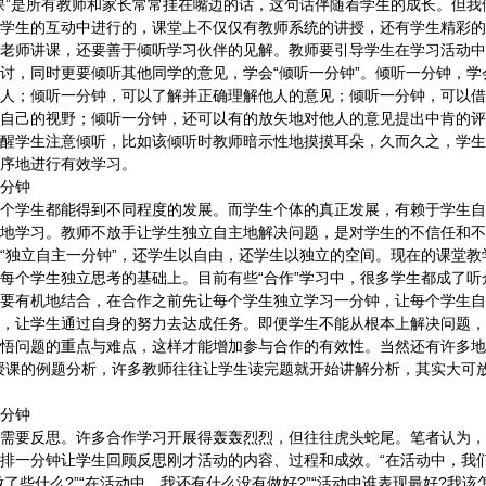
”是所有教师和家长常常挂在嘴边的话，这句话伴随着学生的成长。但我
学生的互动中进行的，课堂上不仅仅有教师系统的讲授，还有学生精彩的
老师讲课，还要善于倾听学习伙伴的见解。教师要引导学生在学习活动中
讨，同时更要倾听其他同学的意见，学会“倾听一分钟”。倾听一分钟，学
人；倾听一分钟，可以了解并正确理解他人的意见；倾听一分钟，可以借
自己的视野；倾听一分钟，还可以有的放矢地对他人的意见提出中肯的评
醒学生注意倾听，比如该倾听时教师暗示性地摸摸耳朵，久而久之，学生
序地进行有效学习。
分钟
学生都能得到不同程度的发展。而学生个体的真正发展，有赖于学生自
地学习。教师不放手让学生独立自主地解决问题，是对学生的不信任和不
“独立自主一分钟”，还学生以自由，还学生以独立的空间。现在的课堂教
每个学生独立思考的基础上。目前有些“合作”学习中，很多学生都成了听
要有机地结合，在合作之前先让每个学生独立学习一分钟，让每个学生自
，让学生通过自身的努力去达成任务。即便学生不能从根本上解决问题，
悟问题的重点与难点，这样才能增加参与合作的有效性。当然还有许多地
授课的例题分析，许多教师往往让学生读完题就开始讲解分析，其实大可放
分钟
要反思。许多合作学习开展得轰轰烈烈，但往往虎头蛇尾。笔者认为，
排一分钟让学生回顾反思刚才活动的内容、过程和成效。“在活动中，我
做了些什么?”“在活动中，我还有什么没有做好?”“活动中谁表现最好?我该