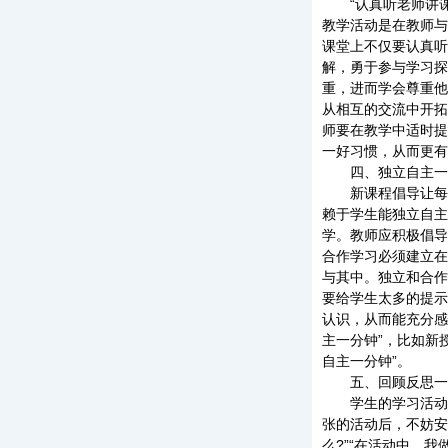
“认真听老师讲课
教学活动是在教师与
课堂上不仅要认真听
解，勇于参与学习探
重，进而学会尊重他
从相互的交流中开拓
师要在教学中适时提
一好习惯，从而更有
四、独立自主一
新课程倡导让每个
赖于学生能独立自主
学。教师应积极倡导
合作学习必须建立在
与其中。独立和合作
要给学生太多的提示
认识，从而能充分感
主一分钟”，比如新
自主一分钟”。
五、回顾反思一
学生的学习活动需
张的活动后，不妨安
么?”“在活动中，我