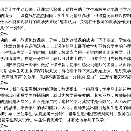
倡导让学生动起来，让课堂活起来，这样有助于学生积极主动地参与学习
的情形——课堂气氛热热闹闹，学生学习情绪高涨，但课堂纪律难以控制
什么不能实现良好的教学效果呢?笔者认为，关键在于教师的教学操作没
几个“一分钟”。
分钟
的一半。教师抓好课前一分钟，就为这节课的成功打下了基础。学生在
，注意力集中在课间活动上，上课伊始马上展开教学则不符合学生的心理
一种状态需要一定的时间。因此，教师应当用一分钟的时间组织教学，让
学习情绪中。在这一分钟里，教师可以走上讲台，用专注的目光环视全体
，用眼神提醒一些学生做好上课准备，使学生感受到老师的等待，从而静
可以让学生闭上眼睛深呼吸几次，待心绪平静下来后开始上课。组织教学
，无声胜有声”的效果。教师不要吝啬这一分钟的“空白”，正所谓“磨刀不误
分钟
中，我们常常看到这样的现象，教师提出一个问题后，学生马上纷纷举
师提出问题后学生静悄悄的，就以为教学是失败的。其实不然，教师提问
的提问是表层的，而不是深层的，这样的学习其实才是低效的。因为表层
生的思维、培养学生的学习能力。因此，教师要提出能引起学生思考的问
和引导，应让学生“认真思考一分钟”，当学生遇到困惑或疑问时，教师在
启发学生深入思考。学生认真思考了，才有效地参与了教学。
分钟