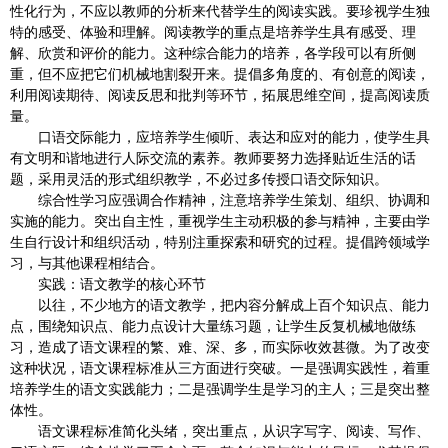
性化行为，不应以教师的分析来代替学生的阅读实践。要珍视学生独
特的感受、体验和理解。阅读教学的重点是培养学生具有感受、理
解、欣赏和评价的能力。这种综合能力的培养，各学段可以有所侧
重，但不应把它们机械地割裂开来。提倡多角度的、有创意的阅读，
利用阅读期待、阅读反思和批判等环节，拓展思维空间，提高阅读质
量。
口语交际能力，应培养学生倾听、表达和应对的能力，使学生具
有文明和谐地进行人际交流的素养。教师要努力选择贴近生活的话
题，采用灵活的形式组织教学，不必过多传授口语交际知识。
综合性学习应强调合作精神，注意培养学生策划、组织、协调和
实施的能力。突出自主性，重视学生主动积极的参与精神，主要由学
生自行设计和组织活动，特别注重探索和研究的过程。提倡跨领域学
习，与其他课程相结合。
实践：语文教学的核心环节
以往，不少地方的语文教学，把内容分解成上百个知识点、能力
点，围绕知识点、能力点设计大量练习题，让学生反复机械地做练
习，造成了语文课程的繁、难、深、多，而实际收效甚微。为了改变
这种状况，语文课程标准从三方面进行突破。一是强调实践性，着重
培养学生的语文实践能力；二是强调学生是学习的主人；三是突出整
体性。
语文课程标准简化头绪，突出重点，从识字写字、阅读、写作、