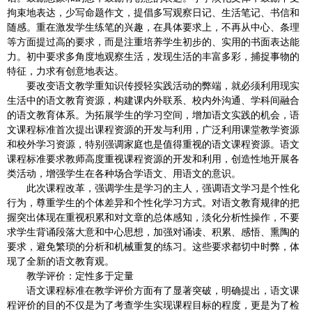
拘束地表达，少写命题作文，提倡多写观察日记、生活笔记、书信和
随感。重在激发学生练笔的兴趣，在具体要求上，不再从中心、条理
等方面提过高的要求，而是注重培养学生初步的、实用的书面表达能
力。初中要求多角度地观察生活，发现生活的丰富多彩，捕捉事物的
特征，力求有创意地表达。
要改变语文教学重知识传授轻实践活动的弊端，就必须利用现实
生活中的语文教育资源，构建课内外联系、校内外沟通、学科间融合
的语文教育体系。为拓展学生的学习空间，增加语文实践的机会，语
文课程标准首次提出课程资源的开发与利用，广泛利用课堂教学资源
和校外学习资源，特别强调家庭也是值得重视的语文课程资源。语文
课程标准要求教师高度重视课程资源的开发和利用，创造性地开展各
类活动，增强学生在各种场合学语文、用语文的意识。
此次课程改革，强调学生是学习的主人，强调语文学习是个性化
行为，尊重学生的个体差异和个性化学习方式。对语文教育规律的把
握突出体现在重视积累和对文章的总体感知，淡化分析性操作，不要
求学生背诵段落大意和中心思想，加强对诵读、积累、感悟、熏陶的
要求，避免繁琐的分析和机械重复的练习。这些要求都切中时弊，体
现了全新的语文教育观。
教学评价：定性多于定量
语文课程标准在教学评价方面有了显著突破，明确提出，语文课
程评价的目的不仅是为了考查学生实现课程目标的程度，更是为了检