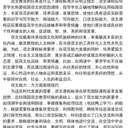
语文教育的任务是什么？课程标准开宗明义指出，语文课程应培
育学生热爱祖国语文的思想感情，指导学生正确地理解和运用祖国语
文，丰富语言的积累，培养语感，发展思维，使他们具有适应实际需
要的识字与写字能力、阅读能力、写作能力、口语交际能力。语文课
程还应重视提高学生的品德修养和审美情趣，使他们逐步形成良好的
个性和健全的人格，促进德、智、体、美的和谐发展。
语文负载着传承祖国文化和民族精神的任务，有着极其丰富的文
化内涵，极其辉煌的人文精神，应当使语文的工具性与人文性水乳交
融。为此，语文课程标准要求，在语言能力发展的同时，培养爱国主
义情感，社会主义道德品质，逐步形成正确的价值观念和积极的人生
态度，提高文化品味、审美情趣。比如，在阅读中，要求学生不仅做
到文通字顺，而且通过阅读作品，向往美好的情境，关心自然和命
运，关心作品中的人物命运和喜怒哀乐，向往和追求美好的理想，从
中获得对自然、社会、人生的有益启示。
语文能力：方方面面很现代
为适应时代发展的需要，语文课程标准在研究国际课程改革发展
趋势，总结我国语文教育经验的基础上，提出了语文能力的新要求，
如强调学会阅读和朗读，掌握搜集和处理信息（包括网上学习）的能
力，根据需要快速搜集所需信息，利用图书馆、网络等信息渠道尝试
进行探究性阅读。突出口语交际能力，特别是提出了口头交流和沟通
的要求，能根据对象和场合，文明、得体地进行交流，在交流中学会
吸纳与宽容、欣赏与质疑。重视写作实践，提出了阅读、书写与写作