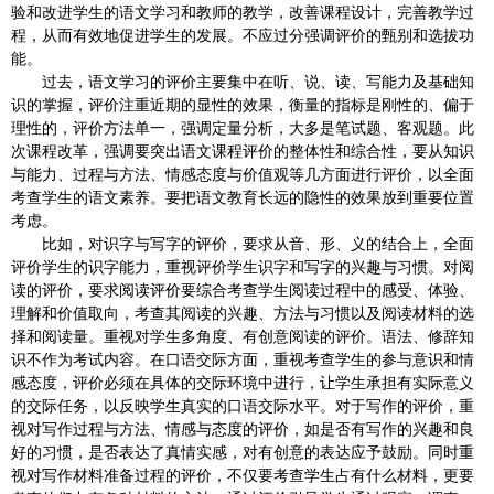
验和改进学生的语文学习和教师的教学，改善课程设计，完善教学过
程，从而有效地促进学生的发展。不应过分强调评价的甄别和选拔功
能。
过去，语文学习的评价主要集中在听、说、读、写能力及基础知
识的掌握，评价注重近期的显性的效果，衡量的指标是刚性的、偏于
理性的，评价方法单一，强调定量分析，大多是笔试题、客观题。此
次课程改革，强调要突出语文课程评价的整体性和综合性，要从知识
与能力、过程与方法、情感态度与价值观等几方面进行评价，以全面
考查学生的语文素养。要把语文教育长远的隐性的效果放到重要位置
考虑。
比如，对识字与写字的评价，要求从音、形、义的结合上，全面
评价学生的识字能力，重视评价学生识字和写字的兴趣与习惯。对阅
读的评价，要求阅读评价要综合考查学生阅读过程中的感受、体验、
理解和价值取向，考查其阅读的兴趣、方法与习惯以及阅读材料的选
择和阅读量。重视对学生多角度、有创意阅读的评价。语法、修辞知
识不作为考试内容。在口语交际方面，重视考查学生的参与意识和情
感态度，评价必须在具体的交际环境中进行，让学生承担有实际意义
的交际任务，以反映学生真实的口语交际水平。对于写作的评价，重
视对写作过程与方法、情感与态度的评价，如是否有写作的兴趣和良
好的习惯，是否表达了真情实感，对有创意的表达应予鼓励。同时重
视对写作材料准备过程的评价，不仅要考查学生占有什么材料，更要