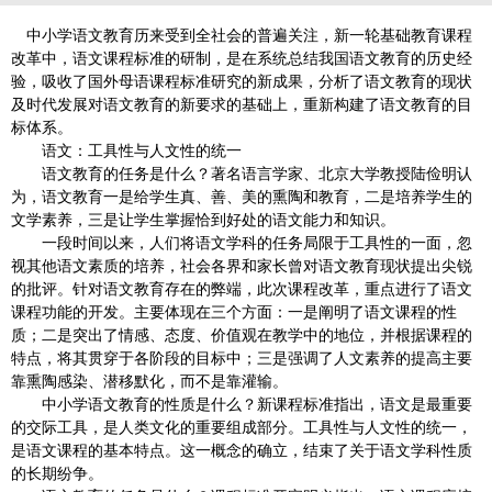
中小学语文教育历来受到全社会的普遍关注，新一轮基础教育课程
改革中，语文课程标准的研制，是在系统总结我国语文教育的历史经
验，吸收了国外母语课程标准研究的新成果，分析了语文教育的现状
及时代发展对语文教育的新要求的基础上，重新构建了语文教育的目
标体系。
语文：工具性与人文性的统一
语文教育的任务是什么？著名语言学家、北京大学教授陆俭明认
为，语文教育一是给学生真、善、美的熏陶和教育，二是培养学生的
文学素养，三是让学生掌握恰到好处的语文能力和知识。
一段时间以来，人们将语文学科的任务局限于工具性的一面，忽
视其他语文素质的培养，社会各界和家长曾对语文教育现状提出尖锐
的批评。针对语文教育存在的弊端，此次课程改革，重点进行了语文
课程功能的开发。主要体现在三个方面：一是阐明了语文课程的性
质；二是突出了情感、态度、价值观在教学中的地位，并根据课程的
特点，将其贯穿于各阶段的目标中；三是强调了人文素养的提高主要
靠熏陶感染、潜移默化，而不是靠灌输。
中小学语文教育的性质是什么？新课程标准指出，语文是最重要
的交际工具，是人类文化的重要组成部分。工具性与人文性的统一，
是语文课程的基本特点。这一概念的确立，结束了关于语文学科性质
的长期纷争。