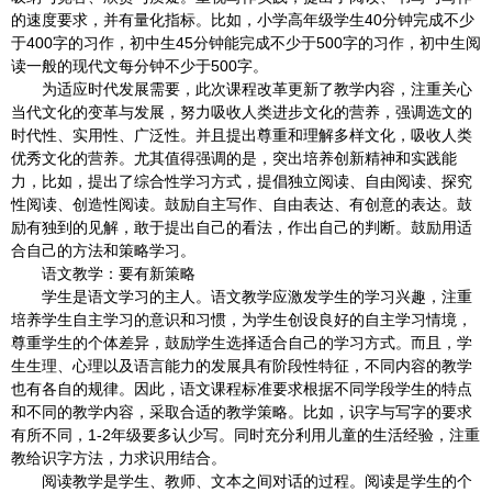
的速度要求，并有量化指标。比如，小学高年级学生40分钟完成不少
于400字的习作，初中生45分钟能完成不少于500字的习作，初中生阅
读一般的现代文每分钟不少于500字。
为适应时代发展需要，此次课程改革更新了教学内容，注重关心
当代文化的变革与发展，努力吸收人类进步文化的营养，强调选文的
时代性、实用性、广泛性。并且提出尊重和理解多样文化，吸收人类
优秀文化的营养。尤其值得强调的是，突出培养创新精神和实践能
力，比如，提出了综合性学习方式，提倡独立阅读、自由阅读、探究
性阅读、创造性阅读。鼓励自主写作、自由表达、有创意的表达。鼓
励有独到的见解，敢于提出自己的看法，作出自己的判断。鼓励用适
合自己的方法和策略学习。
语文教学：要有新策略
学生是语文学习的主人。语文教学应激发学生的学习兴趣，注重
培养学生自主学习的意识和习惯，为学生创设良好的自主学习情境，
尊重学生的个体差异，鼓励学生选择适合自己的学习方式。而且，学
生生理、心理以及语言能力的发展具有阶段性特征，不同内容的教学
也有各自的规律。因此，语文课程标准要求根据不同学段学生的特点
和不同的教学内容，采取合适的教学策略。比如，识字与写字的要求
有所不同，1-2年级要多认少写。同时充分利用儿童的生活经验，注重
教给识字方法，力求识用结合。
阅读教学是学生、教师、文本之间对话的过程。阅读是学生的个