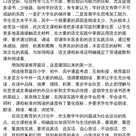
口语交际、综合性学习五个方面，整合知识与能力的目标。尤其提倡
多读书，少做题。如何学好语文，有专家认为，学好语文有两个不可
或缺的东西，一是扩大学生的储存量，二是发展学生思维加工能力。
学生语文水平不高，其中一个很重要的原因是阅读太少。为从根本上
改变这一现状，此次语文课程标准把多读多写提到重要位置，让学生
更多地直接接触语文材料，在大量的语文实践中掌握运用语文的规
律。要求通过朗读、诵读、背诵等丰富多彩的语文实践活动，通过整
体感知、感悟、积累和熏陶，培养良好的语感，丰富语言的材料，增
加文化的底蕴。为加强阅读，语文课程标准还明确规定了背诵篇数和
课外阅读量。
增加阅读推荐篇目，这是建国以来的第一次。
阅读推荐篇目小学、初中、高中通盘考虑，互相衔接，推荐篇目
大多是古今中外一流大家的精品。强调重视朗读，要求让学生充分地
读，在读中品味、揣摩、感悟、积累，逐步学会欣赏，防止把理解与
欣赏变成支离破碎的作品分析和文学知识传授，提倡学生在读书思考
的基础上，发表独立见解，在阅读实践中逐步学会思考，学会读书。
同时，课程标准对阅读的速度有了量化指标，并要求学生学会朗读、
默读、精读、略读、浏览等。
在语文教育的大讨论中，作文教学中的问题成为社会议论的焦
点。此次课程改革，明确提出加强写作与生活的联系，重观察、重思
考、重真情实感，要求说真话、说实话、说心里话，不说假话、空
话。鼓励想象和幻想，鼓励有创意的表达。小学淡化文体，鼓励不受