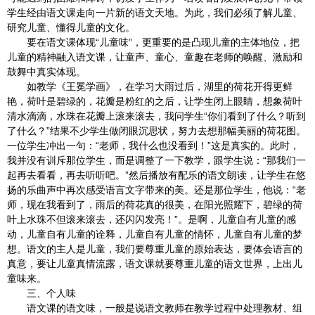
学生经由语文课走向一片新的语文天地。为此，我们必须了解儿童、
研究儿童、懂得儿童的文化。
要在语文课体现“儿童味”，更重要的是凸现儿童的主体地位，把
儿童的精神融入语文课，让童声、童心、童趣在老师的唤醒、激励和
鼓舞中真实体现。
如教学《王冕学画》，在学习大雨过后，湖里的荷花开得更鲜
艳，荷叶是碧绿的，花瓣是粉红的之后，让学生闭上眼睛，想象荷叶
清水滴滴，水珠在花瓣上滚来滚去，我问学生“你们看到了什么？听到
了什么？”结果不少学生做闭眼沉思状，努力去想那幅美丽的荷花图。
一位学生冲出一句：“老师，我什么也没看到！”这是真实的。此时，
我并没有训斥那位学生，而是调整了一下教学，跟学生说：“那我们一
起再去看看，再去听听吧。”然后播放有配乐的语文朗读，让学生在悠
扬的乐曲声中再次感受语言文字带来的美。还是那位学生，他说：“老
师，现在我看到了，雨后的荷花真的很美，在阳光照耀下，碧绿的荷
叶上水珠不但滚来滚去，还闪闪发亮！”。是啊，儿童自有儿童的感
动，儿童自有儿童的诠释，儿童自有儿童的情怀，儿童自有儿童的梦
想。语文的主人是儿童，我们要尊重儿童的原始表达，要体会语言的
真意，要让儿童真情流露，语文课就要尊重儿童的语文世界，上出儿
童味来。
三、个人味
语文课的语文味，一般是说语文教师在教学过程中处理教材、组