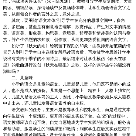
忙，涵泳功夫兴味长”（宋－陆九渊）。教师引导学生反复朗读、大量
阅读、细细品读、深情诵读中反复涵咏体味，让学生领会语言文字之
美，从而领会作者的言外之意，意外之境。
其次，要围绕“语文本体”引导学生在充分的思维空间中，多角
度、多层面，甚至是有创意地去理解、欣赏作品，产生对文本的情感
美、语言美、形象美、构思美、意境美、哲理美和情趣美的认同与赞
赏，并产生强烈的求知欲、创作欲，从而更加热爱祖国的语言文字。
如听了《秋天的雨》给我留下深刻的印象：由教师开始范读的情
景导入到引导学生自主选择文段品读语言后，再发散学生思维让学生
说出有关四个季节的不同特点。最后结束时让学生模仿《春天在哪
里》的歌曲进行改创《秋天在哪里》之歌。这样的课学生学的能没有
滋味吗？
二、儿童味
小学的语文是儿童的语文。儿童就是儿童，他们既不是缩小的成
人，也不是成人的预备。儿童是一个思想上、精神上、人格上独立的
人，儿童又是语文学习的主人，因此，小学语文教学必须从成人霸权
中走出来，还儿童以发展语文素养的自主权。
语文教师的任务，主要不是教导学生和控制学生，而是通过文本
向学生提供一个更活跃、更开阔的语文实践平台。在“还”的过程中，
语文教师应该自起至终、自觉自愿地成为学生实践的组织者、服务者
和帮助者。激发学生的阅读愿望和激情；洞察学生在语文实践过程中
可能遇到的困难和障碍；诱发学生作为一名读者的发展和创见；带领