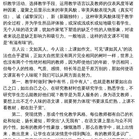
织教学活动、选择教学手段、运用教学语言以及教师的仪表风度等诸
种因素，凝聚之后显示出来的审美风貌，审美风貌表现为真（真实可
信）、诚（诚挚深沉）、新（新颖独特）。这种审美风貌体现于教学
的全过程，并为学生所品评体验，或深或浅或长或短地吸引着学生。
无个人味的语文课，犹如作家笔下塑造的缺乏个性的人物形象，对读
者来说总是缺乏影响力和吸引力。一般地说，这样的语文课不可能
是“有滋有味”的。
古人云：文如其人。今人说：上课如作文。可见“课如其人”的说
法也合乎逻辑，正如大自然里没有两片完全相同的树叶一样，世界上
也没有两个个性绝对相同的教师，因为即使他们的年龄、学历相同，
但每个人的性格、气质、感情、特长等总是千差万别的，那如何使语
文课富有个人味呢？我们可以从两方面去努力。
第一、教学时做到“胸中有书，目中有人”，也就是教材要如出自
己之口，如出自己之心。在研究教材时也要研究学生，熟悉学生，不
研究学生怎么能教好他们呢？教学是为育人服务的，身为语文教师，
要想上出不乏个人味的语文课，就要努力体现“书要滚瓜烂熟，上课不
看教材，都在肚子里”。
第二、突现优势，形成个性化教学风格。每位教师都有自己的长
处和短处，扬长避短，即突出“人无我有”，在语文课上显出与众不同
的个性。如有的教师个性豪放，慷慨激昂，那么在教学中，就上出情
来，教出意来，让学生在浓浓情意中得到陶冶。有的教师见多识广、