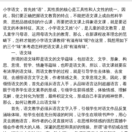
小学语文，首先姓“语”，其性质的核心是工具性和人文性的统一。因
此，我们要正确把握语文教育的特点，不能把语文课上成自然科学
类、思想品德或别的什么课，而要把语文课上得象语文课，就是要还
语文的本体特征。其次，小学语文又姓“小”，是儿童的语文教育，是
儿童学习母语、运用母语为主的教育。那么，在新课程改革理念的范
畴下，怎样才能把小学语文课教得“有滋有味”呢?在这里，我想用如下
的三个“味”来考虑怎样把语文课上得“有滋有味”。
一、语文味
所谓的语文味即是语文的文学藴味，包括语文、文学、形象、构
思、意境、哲学、情趣等藴味，也即是语文美。所以，语文课就要应
有浓厚的语文味。而语文教学的过程，就是引导学生去体验、去发
现、去感悟语言文字之美，作者情感之美、文章意境之美。因此，要
领悟语文的美，首先必须从语言入手，从品味语言达到超越语言，着
眼于培养学生语文素养的形成，引领学生获得感受，体验情感、理解
见解，使之转化为智慧，最终积淀文化，形成自己丰富的精神世界。
那么，如何让教师上出语文味？
首先，语文教学必须从语言文字入手，引领学生对语文作品反复
涵咏体味。给学生创造充分阅读的时间，让学生在琅琅书声中，用心
灵去拥抱语言，和作者的心灵直接对话，在思维和情感的强烈震撼中
领会作者伟大的人格、深邃的思想和美好的情操。所谓“读书切戒在慌