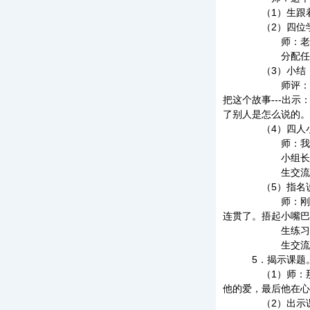
（1）生跟着
（2）四位学
师：老师分别
分配任务：三
（3）小结，出
师评：你们不但
把这个故事---出
了别人是怎么说的。
（4）四人小
师：我们学着他们
小组长来安
生交流说。（
（5）指名
师：刚才是四个
连贯了。捂起小嘴巴
生练习说
生交流。
5．揭示课题
（1）师：那个雨
他的爱，最后他在心
（2）出示课