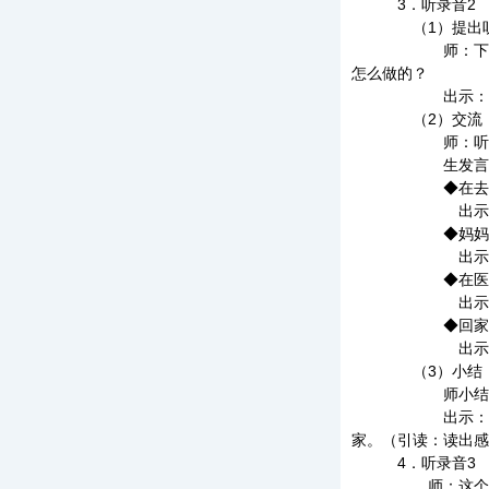
3．听录音2
（1）提出听
师：下面，我们再
怎么做的？
出示：爸
（2）交流，随
师：听清楚了吗
生发言
◆在去医院的路
出示：
◆妈妈给我打着
出示：打
◆在医院里，我
出示：
◆回家路上：
出示：
（3）小结，出
师小结：我们又发
出示：说清楚（引
家。（引读：读出感
4．听录音3
师：这个故事真感