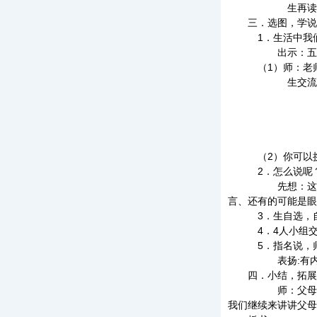
生再读
三．选图，学说
1．生活中我们的
出示：五
（1）师：老师这
生交流。一幅
一幅图：
一幅图：我摔
一幅图：
一幅图：
（2）你可以挑选
2．怎么说呢？老
先想：这个故事，
言、还有的可能是眼
3．生自选，自
4．4人小组交
5．指名说，师
表扬:有内心感
四．小结，拓展
师：父母爱我们，
我们继续来讲讲父母