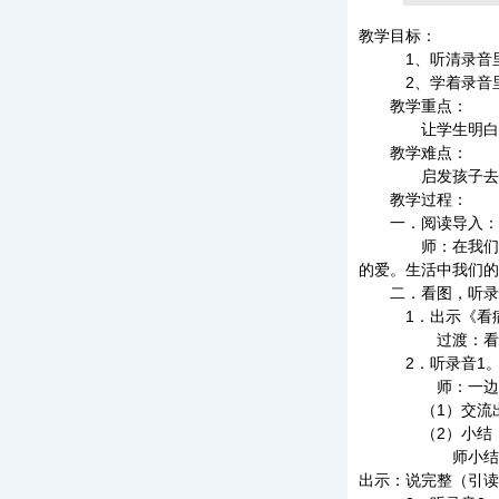
教学目标：
1、听清录音里的
2、学着录音里的
教学重点：
让学生明白分步骤
教学难点：
启发孩子去发现生
教学过程：
一．阅读导入：
师：在我们刚学过
的爱。生活中我们的
二．看图，听录
1．出示《看病
过渡：看，这样
2．听录音1
师：一边听故事
（1）交流出示
（2）小结，出
师小结：耳朵真灵
出示：说完整（引读