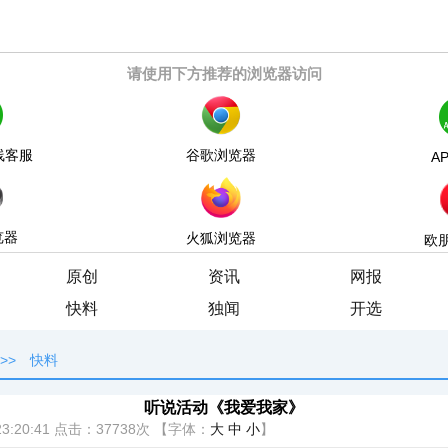
请使用下方推荐的浏览器访问
线客服
谷歌浏览器
A
览器
火狐浏览器
欧
原创
资讯
网报
快料
独闻
开选
>>
快料
听说活动《我爱我家》
3:20:41
点击：
37738次
【字体：
大
中
小
】