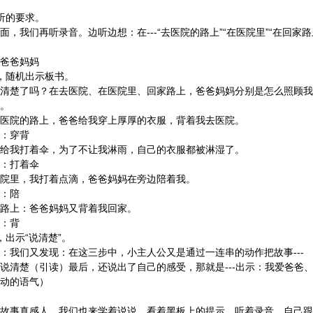
的要求。
听录音。边听边想：在---“去医院的路上”“在医院里”“在回家路
爸妈妈
机出示板书。
？在去医院、在医院里、回家路上，爸爸妈妈分别是怎么照顾我
。
上，爸爸给我穿上厚厚的衣服，背着我去医院。
穿背
伞，为了不让我淋雨，自己的衣服都被淋湿了。
着伞
打着点滴，爸爸妈妈在旁边陪着我。
陪
爸爸妈妈又背着我回家。
背
示“说清楚”。
现：在这三步中，小主人公又是通过一连串的动作把故事---
读）最后，还说出了自己的感受，那就是---出示：我爱爸爸、
动的语气）
人，我们也来学着说说。看着黑板上的提示，听着录音，自己跟